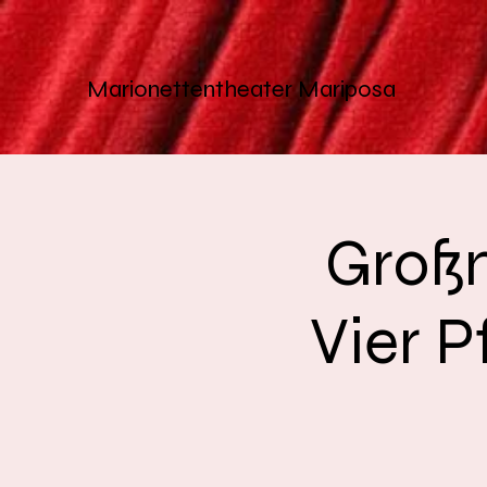
Marionettentheater
Mariposa
Großm
Vier 