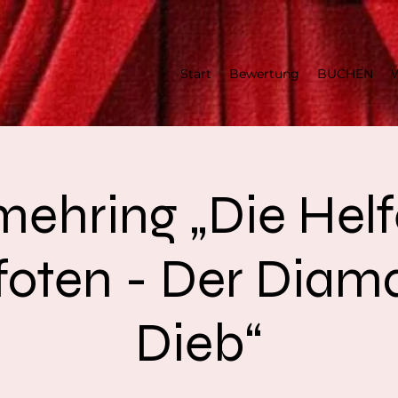
Start
Bewertung
BUCHEN
W
ehring „Die Helf
Pfoten - Der Diam
Dieb“