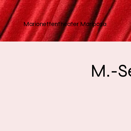
Marionettentheater
Mariposa
M.-Se