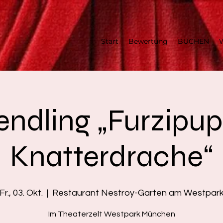
Start
Bewertung
BUCHEN
W
ndling „Furzipup
Knatterdrache“
Fr., 03. Okt.
  |  
Restaurant Nestroy-Garten am Westpar
Im Theaterzelt Westpark München