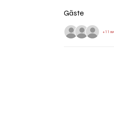
Gäste
+11 w