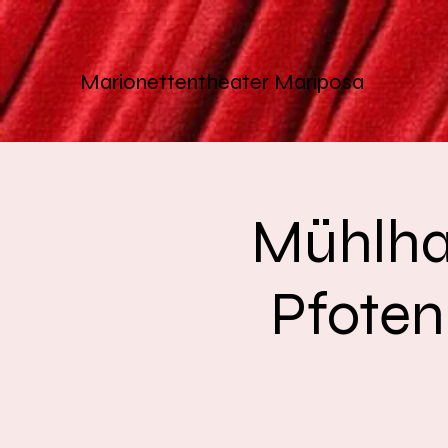
Marionettentheater
Mariposa
Mühlhau
Pfoten