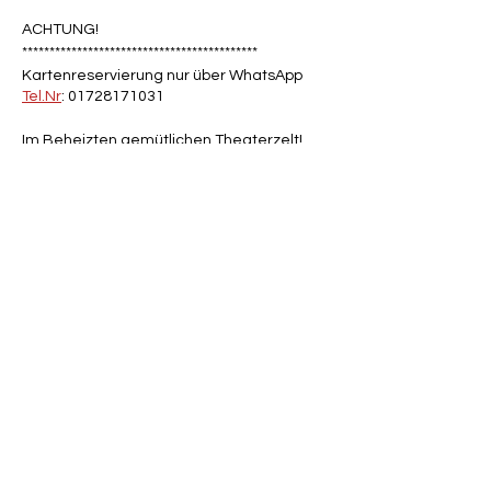
ACHTUNG!
*******************************************
Kartenreservierung nur über WhatsApp
Tel.Nr
: 01728171031
Im Beheizten gemütlichen Theaterzelt!
Diese Veranstaltung teilen