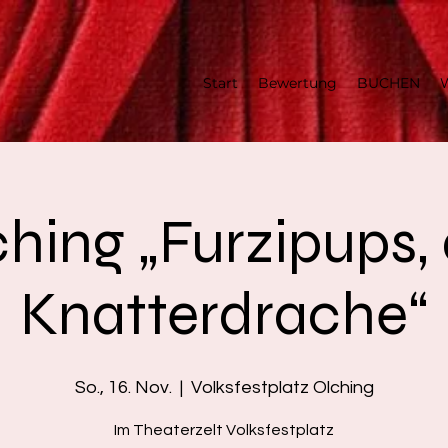
Start
Bewertung
BUCHEN
W
hing „Furzipups,
Knatterdrache“
So., 16. Nov.
  |  
Volksfestplatz Olching
Im Theaterzelt Volksfestplatz