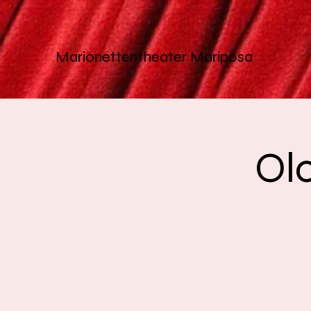
Marionettentheater
Mariposa
Olc