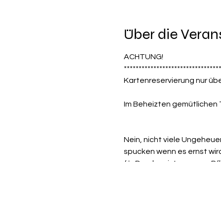
Über die Veran
ACHTUNG!
********************************
Kartenreservierung nur ü
Im Beheizten gemütlichen 
Nein, nicht viele Ungeheue
spucken wenn es ernst wir
für Drachen ist es sogar Pfl
die meisten tun es einer nic
Aufgeführt als interaktives