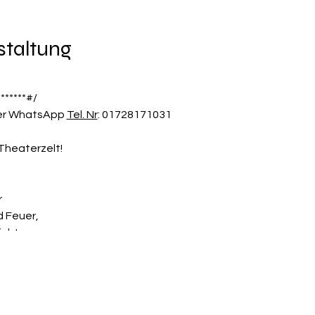
staltung
*******#/
ber WhatsApp
Tel. Nr
: 01728171031
Theaterzelt!
r
d Feuer,
icht,
ht!
 Theater -Abenteuer für groß und klein exklusiv bei uns in Baye